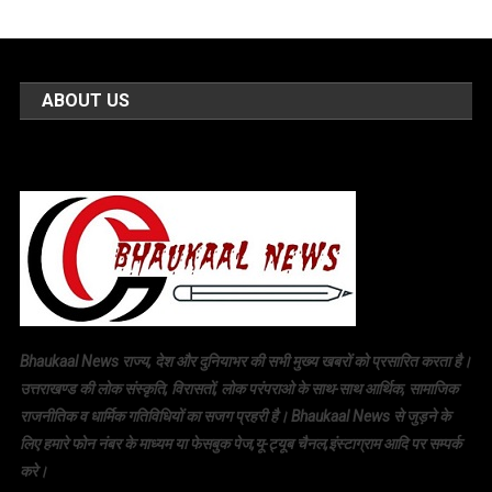
ABOUT US
Bhaukaal News राज्य, देश और दुनियाभर की सभी मुख्य खबरों को प्रसारित करता है।
उत्तराखण्ड की लोक संस्कृति, विरासतों, लोक परंपराओ के साथ-साथ आर्थिक, सामाजिक
राजनीतिक व धार्मिक गतिविधियों का सजग प्रहरी है। Bhaukaal News से जुड़ने के
लिए हमारे फोन नंबर के माध्यम या फेसबुक पेज,यू-ट्यूब चैनल,इंस्टाग्राम आदि पर सम्पर्क
करे।