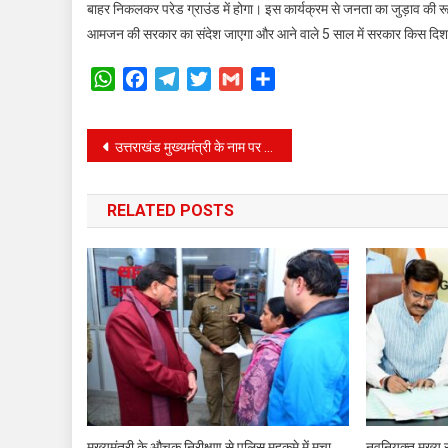
बाहर निकलकर परेड ग्राउंड में होगा। इस कार्यक्रम से जनता का जुड़ाव की 
तैयारिय
में
आमजन की सरकार का संदेश जाएगा और आने वाले 5 साल में सरकार किस दिशा म
जुटा
WhatsApp
Facebook
Telegram
Twitter
Gmail
Share
संगठन
Post
उत्तराखंड मुख्यमंत्री के नाम पर लग सकती है अंतिम मुहर, गृह मंत्री अमित शाह के आवास पर चल रही है महत्वपूर्ण बैठक
navigation
RELATED POSTS
मुख्यमंत्री के औचक निरीक्षण से पुलिस महकमे में मचा
नवनियुक्त मुख्य 