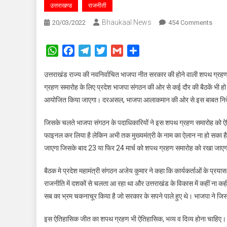
उत्तराखण्ड
राजनीती
Bhaukaal News
On
20/03/2022
454 Comments
देहराद
के
WhatsApp
Facebook
Telegram
Twitter
Gmail
Share
परेड
ग्राउं
उत्तराखंड राज्य की नवनिर्वाचित भाजपा नीत सरकार की होने वाली शपथ ग्रहण स
में
ग्रहण समारोह के लिए प्रदेश भाजपा संगठन की ओर से कई दौर की बैठकें भी हो च
होगा
आयोजित किया जाएगा। दरअसल, भाजपा आलाकमान की ओर से इस बाबत निर्देश 
मुख्यमं
का
जिसके चलते भाजपा संगठन के पदाधिकारियों ने इस शपथ ग्रहण समारोह को ऐति
शपथ
फाइनल कर लिया है लेकिन अभी तक मुख्यमंत्री के नाम का ऐलान ना हो सका है। 
ग्रहण
जाएगा जिसके बाद 23 या फिर 24 मार्च को शपथ ग्रहण समारोह को रखा जाए
समारो
ऐतिहा
बैठक मे प्रदेश महामंत्री संगठन अजेय कुमार ने कहा कि कार्यकर्ताओं के प्रया
भव्य
राजनीति में दशकों से चलता आ रहा था और उत्तराखंड के विकास में कहीं ना क
व
सब का भ्रम चकनाचूर किया है जो सरकार के सपने पाले हुए थे। भाजपा ने जिस
दिव्य
बनाने
इस ऐतिहासिक जीत का शपथ ग्रहण भी ऐतिहासिक, भव्य व दिव्य होना चाहिए। कार
की