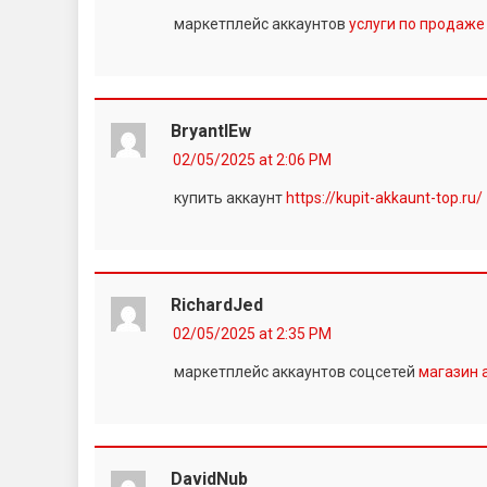
маркетплейс аккаунтов
услуги по продаже
BryantlEw
02/05/2025 at 2:06 PM
купить аккаунт
https://kupit-akkaunt-top.ru/
RichardJed
02/05/2025 at 2:35 PM
маркетплейс аккаунтов соцсетей
магазин 
DavidNub