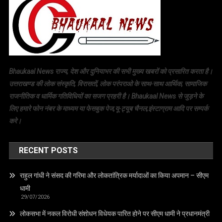
Bhaukaal News राज्य, देश और दुनियाभर की सभी मुख्य खबरों को प्रसारित करता है।
उत्तराखण्ड की लोक संस्कृति, विरासतों, लोक परंपराओ के साथ-साथ आर्थिक, सामाजिक
राजनीतिक व धार्मिक गतिविधियों का सजग प्रहरी है। Bhaukaal News से जुड़ने के
लिए हमारे फोन नंबर के माध्यम या फेसबुक पेज,यू-ट्यूब चैनल,इंस्टाग्राम आदि पर सम्पर्क
करे।
RECENT POSTS
राहुल गांधी ने संसद की गरिमा और लोकतांत्रिक मर्यादाओं का किया अपमान – सीएम
धामी
29/07/2026
लोकसभा में नकल विरोधी संशोधन विधेयक पारित होने पर सीएम धामी ने प्रधानमंत्री