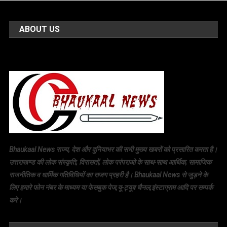
ABOUT US
Bhaukaal News राज्य, देश और दुनियाभर की सभी मुख्य खबरों को प्रसारित करता है।
उत्तराखण्ड की लोक संस्कृति, विरासतों, लोक परंपराओ के साथ-साथ आर्थिक, सामाजिक
राजनीतिक व धार्मिक गतिविधियों का सजग प्रहरी है। Bhaukaal News से जुड़ने के
लिए हमारे फोन नंबर के माध्यम या फेसबुक पेज,यू-ट्यूब चैनल,इंस्टाग्राम आदि पर सम्पर्क
करे।