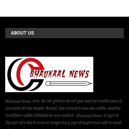
ABOUT US
Bhaukaal News राज्य, देश और दुनियाभर की सभी मुख्य खबरों को प्रसारित करता है।
उत्तराखण्ड की लोक संस्कृति, विरासतों, लोक परंपराओ के साथ-साथ आर्थिक, सामाजिक
राजनीतिक व धार्मिक गतिविधियों का सजग प्रहरी है। Bhaukaal News से जुड़ने के
लिए हमारे फोन नंबर के माध्यम या फेसबुक पेज,यू-ट्यूब चैनल,इंस्टाग्राम आदि पर सम्पर्क