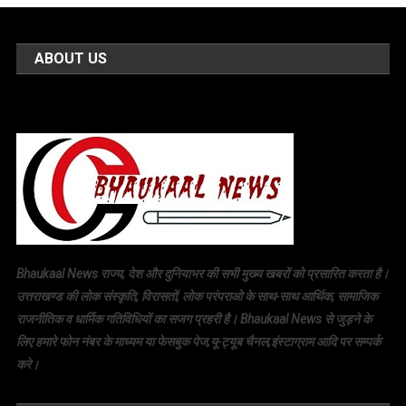
ABOUT US
Bhaukaal News राज्य, देश और दुनियाभर की सभी मुख्य खबरों को प्रसारित करता है।
उत्तराखण्ड की लोक संस्कृति, विरासतों, लोक परंपराओ के साथ-साथ आर्थिक, सामाजिक
राजनीतिक व धार्मिक गतिविधियों का सजग प्रहरी है। Bhaukaal News से जुड़ने के
लिए हमारे फोन नंबर के माध्यम या फेसबुक पेज,यू-ट्यूब चैनल,इंस्टाग्राम आदि पर सम्पर्क
करे।