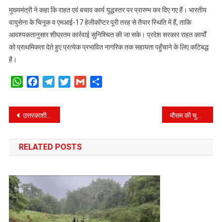
मुख्यमंत्री ने कहा कि राहत एवं बचाव कार्य युद्धस्तर पर प्रारम्भ कर दिए गए हैं। भारतीय
वायुसेना के चिनूक व एमआई-17 हेलीकॉप्टर पूरी तरह से तैयार स्थिति में हैं, ताकि
आवश्यकतानुसार शीघ्रतम कार्रवाई सुनिश्चित की जा सके। प्रदेश सरकार राहत कार्यों
को प्राथमिकता देते हुए प्रत्येक प्रभावित नागरिक तक सहायता पहुँचाने के लिए कटिबद्ध
है।
WhatsApp
Facebook
Telegram
Twitter
Gmail
Share
Post
उत्तरकाशी आपदा राहत कार्य हेतु वरिष्ठ पुलिस अधिकारियों एवं विशेष पुलिस बलों की त्वरित तैनाती।
मौसम की चुनौतियों के बीच ग्राउंड जीरो पर पहुंचे सीएम धामी, केंद्र और राज्य सरकार ने झौंकी ताकत।
navigation
RELATED POSTS