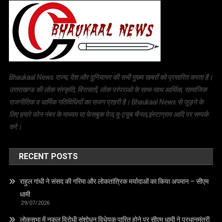
Bhaukaal News राज्य, देश और दुनियाभर की सभी मुख्य खबरों को प्रसारित करता है।
उत्तराखण्ड की लोक संस्कृति, विरासतों, लोक परंपराओ के साथ-साथ आर्थिक, सामाजिक
राजनीतिक व धार्मिक गतिविधियों का सजग प्रहरी है। Bhaukaal News से जुड़ने के
लिए हमारे फोन नंबर के माध्यम या फेसबुक पेज,यू-ट्यूब चैनल,इंस्टाग्राम आदि पर सम्पर्क
करे।
RECENT POSTS
राहुल गांधी ने संसद की गरिमा और लोकतांत्रिक मर्यादाओं का किया अपमान – सीएम
धामी
29/07/2026
लोकसभा में नकल विरोधी संशोधन विधेयक पारित होने पर सीएम धामी ने प्रधानमंत्री