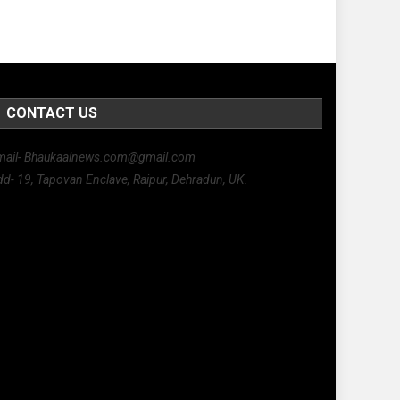
CONTACT US
mail- Bhaukaalnews.com@gmail.com
d- 19, Tapovan Enclave, Raipur, Dehradun, UK.