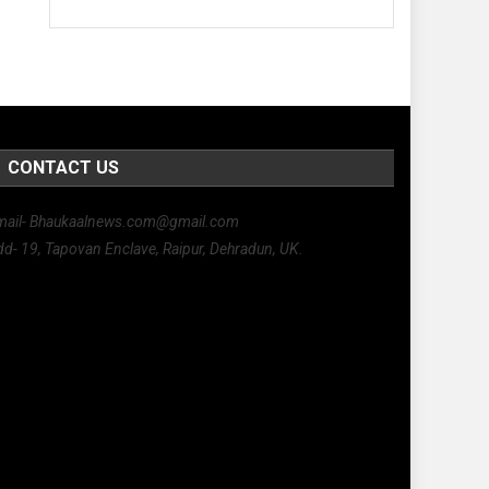
CONTACT US
mail- Bhaukaalnews.com@gmail.com
d- 19, Tapovan Enclave, Raipur, Dehradun, UK.