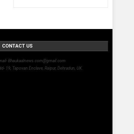
CONTACT US
mail- Bhaukaalnews.com@gmail.com
d- 19, Tapovan Enclave, Raipur, Dehradun, UK.