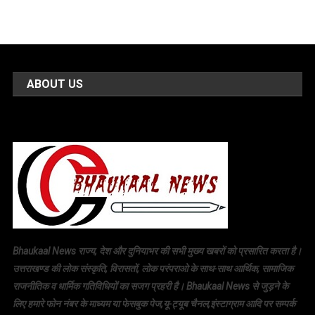
ABOUT US
Bhaukaal News राज्य, देश और दुनियाभर की सभी मुख्य खबरों को प्रसारित करता है।
उत्तराखण्ड की लोक संस्कृति, विरासतों, लोक परंपराओ के साथ-साथ आर्थिक, सामाजिक
राजनीतिक व धार्मिक गतिविधियों का सजग प्रहरी है। Bhaukaal News से जुड़ने के
लिए हमारे फोन नंबर के माध्यम या फेसबुक पेज,यू-ट्यूब चैनल,इंस्टाग्राम आदि पर सम्पर्क