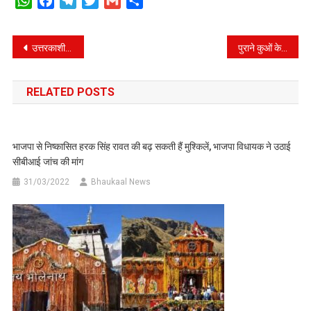
WhatsApp
Facebook
Telegram
Twitter
Gmail
Share
Post
उत्तरकाशी का मथोली गांव बना महिला सशक्तिकरण की मिसाल, पयर्टकों को विलेज टूर कराती हैं महिलाएं
पुराने कुओं के जीर्णोंधार के लिए चलेगा विशेष अभियान- सीएम
navigation
RELATED POSTS
भाजपा से निष्कासित हरक सिंह रावत की बढ़ सकती हैं मुश्किलें, भाजपा विधायक ने उठाई
सीबीआई जांच की मांग
31/03/2022
Bhaukaal News