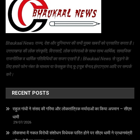
Bhaukaal News राज्य, देश और दुनियाभर की सभी मुख्य खबरों को प्रसारित करता है।
उत्तराखण्ड की लोक संस्कृति, विरासतों, लोक परंपराओ के साथ-साथ आर्थिक, सामाजिक
राजनीतिक व धार्मिक गतिविधियों का सजग प्रहरी है। Bhaukaal News से जुड़ने के
लिए हमारे फोन नंबर के माध्यम या फेसबुक पेज,यू-ट्यूब चैनल,इंस्टाग्राम आदि पर सम्पर्क
करे।
RECENT POSTS
राहुल गांधी ने संसद की गरिमा और लोकतांत्रिक मर्यादाओं का किया अपमान – सीएम
धामी
29/07/2026
लोकसभा में नकल विरोधी संशोधन विधेयक पारित होने पर सीएम धामी ने प्रधानमंत्री