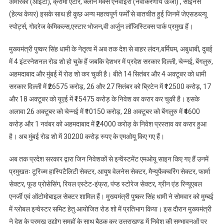
अमेरिका (आईटी), क्रोमा एटोर, क्लीन मैक्स एनवाइरो (नवीकरणीय ऊर्जा) , साइनस
(हेल्थ केयर) इसके साथ ही कुछ अन्य महत्वपूर्ण फर्मों से बातचीत हुई जिनमें जेएसडब्ल्यू
स्पोर्ट्स, गोदरेज केमिकल्स,एस्टार भोजन,वी अर्जुन लॉजिस्टिक्स पार्क प्रमुख हैं।
मुख्यमंत्री पुष्कर सिंह धामी के नेतृत्व में अब तक देश से बाहर लंदन,बर्मिघम, अबुधाबी, दुबई
में 4 इंटरनेशनल रोड शो हो चुके हैं जबकि देशभर में प्रदेश सरकार दिल्ली, चेन्नई, बेंगलुरु,
अहमदाबाद और मुंबई में रोड शो कर चुकी है। बीते 14 सितंबर और 4 अक्टूबर को धामी
सरकार दिल्ली में ₹26575 करोड़, 26 और 27 सितंबर को ब्रिटेन में ₹12500 करोड़, 17
और 18 अक्टूबर को यूएई में ₹15475 करोड़ के निवेश का करार कर चुकी है। इसके
अलावा 26 अक्टूबर को चेन्नई में ₹10150 करोड़, 28 अक्टूबर को बेंगलुरु में ₹4600
करोड़ और 1 नवंबर को अहमदाबाद में ₹24000 करोड़ के निवेश प्रस्ताव का करार हुआ
है। अब मुंबई रोड शो में 30200 करोड़ रुपए के एमओयू किए गए हैं।
अब तक प्रदेश सरकार द्वारा जिन निवेशकों से इन्वेंस्टमेंट एमओयू साइन किए गए हैं उनमें
प्रमुखतः टूरिज्म हास्पिटैलिटी सेक्टर, आयुष वेलनेस सेक्टर, मैन्युफैक्चरिंग सेक्टर, फार्मा
सेक्टर, फूड प्रोसेसिंग, रियल एस्टेट-इंफ्रा, पंप्ड स्टोरेज सेक्टर, ग्रीन एंड रिन्यूएबल
एनर्जी एवं ऑटोमोबाइल सेक्टर शामिल हैं। मुख्यमंत्री पुष्कर सिंह धामी ने सोमवार को मुम्बई
में ग्लोबल इन्वेस्टर समिट हेतु आयोजित रोड शो में प्रतिभाग किया। इस दौरान मुख्यमंत्री
ने देश के प्रमुख उद्योग समूहों के साथ बैठक कर उत्तराखण्ड में निवेश की सम्भावनओं पर