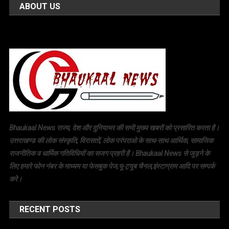
ABOUT US
Bhaukaal News राज्य, देश और दुनियाभर की सभी मुख्य खबरों को प्रसारित करता है।
उत्तराखण्ड की लोक संस्कृति, विरासतों, लोक परंपराओ के साथ-साथ आर्थिक, सामाजिक
राजनीतिक व धार्मिक गतिविधियों का सजग प्रहरी है। Bhaukaal News से जुड़ने के
लिए हमारे फोन नंबर के माध्यम या फेसबुक पेज,यू-ट्यूब चैनल,इंस्टाग्राम आदि पर सम्पर्क
करे।
RECENT POSTS