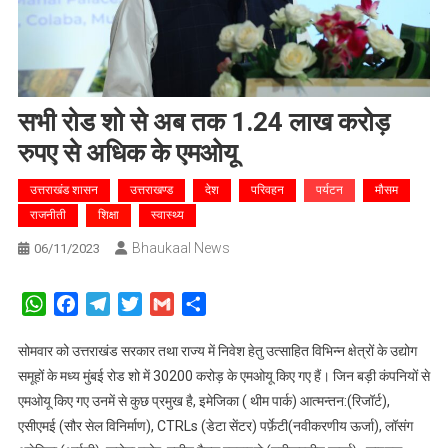
सभी रोड शो से अब तक 1.24 लाख करोड़
रुपए से अधिक के एमओयू
उत्तराखंड शासन
उत्तराखण्ड
देश
परिवहन
पर्यटन
मौसम
राजनीती
शिक्षा
स्वास्थ्य
Bhaukaal News
06/11/2023
WhatsApp
Facebook
Telegram
Twitter
Gmail
Share
सोमवार को उत्तराखंड सरकार तथा राज्य में निवेश हेतु उत्साहित विभिन्न क्षेत्रों के उद्योग
समूहों के मध्य मुंबई रोड शो में 30200 करोड़ के एमओयू किए गए हैं। जिन बड़ी कंपनियों से
एमओयू किए गए उनमें से कुछ प्रमुख है, इमेजिका ( थीम पार्क) आत्मन्तन:(रिजॉर्ट),
एसीएमई (सौर सेल विनिर्माण), CTRLs (डेटा सेंटर) पर्फ़ेटी(नवीकरणीय ऊर्जा), लॉसंग