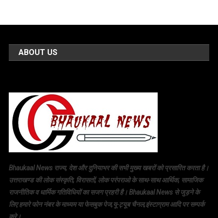
ABOUT US
Bhaukaal News राज्य, देश और दुनियाभर की सभी मुख्य खबरों को प्रसारित करता है।
उत्तराखण्ड की लोक संस्कृति, विरासतों, लोक परंपराओ के साथ-साथ आर्थिक, सामाजिक
राजनीतिक व धार्मिक गतिविधियों का सजग प्रहरी है। Bhaukaal News से जुड़ने के
लिए हमारे फोन नंबर के माध्यम या फेसबुक पेज,यू-ट्यूब चैनल,इंस्टाग्राम आदि पर सम्पर्क
करे।