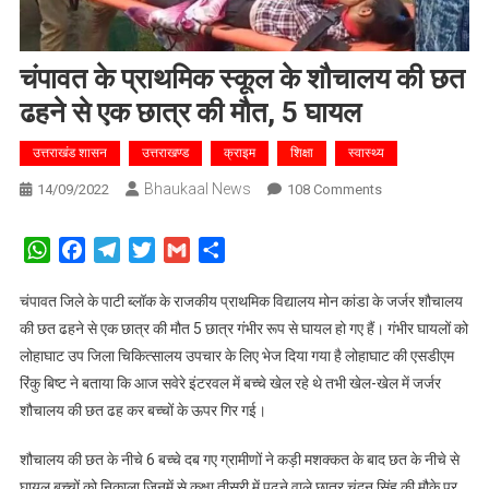
चंपावत के प्राथमिक स्कूल के शौचालय की छत
ढहने से एक छात्र की मौत, 5 घायल
उत्तराखंड शासन
उत्तराखण्ड
क्राइम
शिक्षा
स्वास्थ्य
Bhaukaal News
On
14/09/2022
108 Comments
चंपावत
के
WhatsApp
Facebook
Telegram
Twitter
Gmail
Share
प्राथमिक
स्कूल
चंपावत जिले के पाटी ब्लॉक के राजकीय प्राथमिक विद्यालय मोन कांडा के जर्जर शौचालय
के
की छत ढहने से एक छात्र की मौत 5 छात्र गंभीर रूप से घायल हो गए हैं। गंभीर घायलों को
शौचालय
लोहाघाट उप जिला चिकित्सालय उपचार के लिए भेज दिया गया है लोहाघाट की एसडीएम
की
रिंकु बिष्ट ने बताया कि आज सवेरे इंटरवल में बच्चे खेल रहे थे तभी खेल-खेल में जर्जर
छत
शौचालय की छत ढह कर बच्चों के ऊपर गिर गई।
ढहने
से
शौचालय की छत के नीचे 6 बच्चे दब गए ग्रामीणों ने कड़ी मशक्कत के बाद छत के नीचे से
एक
घायल बच्चों को निकाला जिनमें से कक्षा तीसरी में पढ़ने वाले छात्र चंदन सिंह की मौके पर