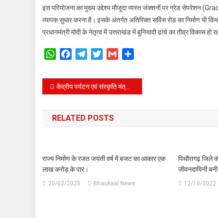
इस परियोजना का मुख्य उद्देश्य मौजूदा व्यस्त जंक्शनों पर ग्रेड सेपरेशन (G
व्यापक सुधार करना है। इसके अंतर्गत अतिरिक्त सर्विस रोड का निर्माण भी क
प्रधानमंत्री मोदी के नेतृत्व में उत्तराखंड में बुनियादी ढांचे का तीव्र विक
WhatsApp
Facebook
Telegram
Twitter
Gmail
Share
Post
केंद्रीय पर्यटन एवं संस्कृति मंत्री गजेंद्र सिंह शेखावत से शिष्टाचार भेंट करते कृषि मंत्री गणेश जोशी।
navigation
RELATED POSTS
राज्य निर्माण के रजत जयंती वर्ष में बजट का आकार एक
पिथौरागढ़ जिले की 
लाख करोड़ के पार।
जीवनदायिनी बनी 
20/02/2025
Bhaukaal News
12/10/2022