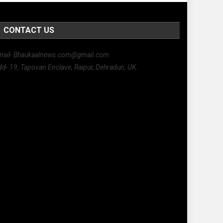
CONTACT US
mail- Bhaukaalnews.com@gmail.com
d- 19, Tapovan Enclave, Raipur, Dehradun, UK.