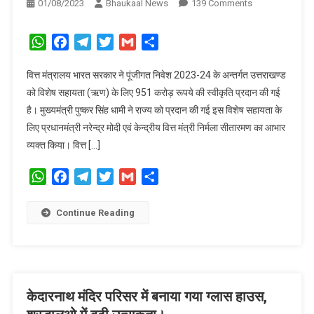
On
01/08/2023
Bhaukaal News
139 Comments
केंद्र
सरकार
WhatsApp
Facebook
Telegram
Twitter
Gmail
Share
ने
951
वित्त मंत्रालय भारत सरकार ने पूंजीगत निवेश 2023-24 के अन्तर्गत उत्तराखण्ड
करोड़
को विशेष सहायता (ऋण) के लिए 951 करोड़ रूपये की स्वीकृति प्रदान की गई
रुपए
है। मुख्यमंत्री पुष्कर सिंह धामी ने राज्य को प्रदान की गई इस विशेष सहायता के
के
लिए प्रधानमंत्री नरेन्द्र मोदी एवं केन्द्रीय वित्त मंत्री निर्मला सीतारमण का आभार
विशेष
व्यक्त किया। वित्त […]
सहायता
को
WhatsApp
Facebook
Telegram
Twitter
Gmail
Share
दी
मंजूरी,
सीएम
Continue Reading
ने
जताया
आभार।
केदारनाथ मंदिर परिसर में बनाया गया ग्लास हाउस,