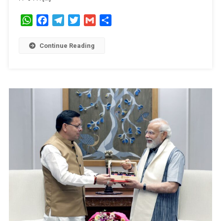
मदन
WhatsApp
Facebook
Telegram
Twitter
Gmail
Share
दास
देवी
को
Continue Reading
दी
श्रद्धांजलि।