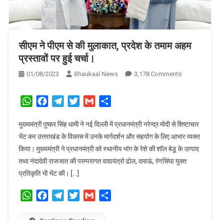
सीएम ने पीएम से की मुलाकात, प्रदेश के तमाम अहम
प्रस्तावों पर हुई चर्चा।
On
01/08/2023
Bhaukaal News
3,178 Comments
सीएम
ने
WhatsApp
Facebook
Telegram
Twitter
Gmail
Share
पीएम
से
मुख्यमंत्री पुष्कर सिंह धामी ने नई दिल्ली में प्रधानमंत्री नरेन्द्र मोदी से शिष्टाचार
की
भेंट कर उत्तराखंड के विकास में उनके मार्गदर्शन और सहयोग के लिए आभार व्यक्त
मुलाकात,
किया। मुख्यमंत्री ने प्रधानमंत्री को स्थानीय भांग के रेशे की शॉल बेडू के उत्पाद
प्रदेश
तथा नंदादेवी राजजात की परम्परागत वाद्ययंत्रो ढोल, दमाऊं, रंणसिंघा युक्त
के
प्रतिकृति भी भेंट की। […]
तमाम
अहम
WhatsApp
Facebook
Telegram
Twitter
Gmail
Share
प्रस्तावों
पर