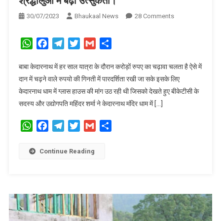
श्रद्धालुओ में बढ़ी उत्सुकता।
On
30/07/2023
Bhaukaal News
28 Comments
केदारनाथ
मंदिर
WhatsApp
Facebook
Telegram
Twitter
Gmail
Share
परिसर
में
बाबा केदारनाथ में हर साल यात्रा के दौरान करोड़ों रुपए का चढ़ावा चलता है ऐसे में
बनाया
दान में चढ़ने वाले रुपयो की गिनती में पारदर्शिता रखी जा सके इसके लिए
गया
केदारनाथ धाम में ग्लास हाउस की मांग उठ रही थी जिसको देखते हुए बीकेटीसी के
ग्लास
सदस्य और उद्योगपति महिंदर शर्मा ने केदारनाथ मंदिर धाम में […]
हाउस,
श्रद्धालुओ
WhatsApp
Facebook
Telegram
Twitter
Gmail
Share
में
बढ़ी
Continue Reading
उत्सुकता।