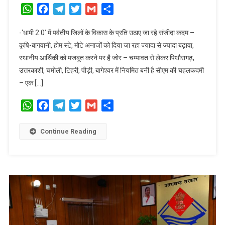
की
WhatsApp
Facebook
Telegram
Twitter
Gmail
Share
उम्मीद
बनते
-‘धामी 2.0’ में पर्वतीय जिलों के विकास के प्रति उठाए जा रहे संजीदा कदम –
युवा
कृषि-बागवानी, होम स्टे, मोटे अनाजों को दिया जा रहा ज्यादा से ज्यादा बढ़ावा,
धामी,
स्थानीय आर्थिकी को मजबूत करने पर है जोर – चम्पावत से लेकर पिथौरागढ़,
13
उत्तरकाशी, चमोली, टिहरी, पौड़ी, बागेश्वर में नियमित बनी है सीएम की चहलकदमी
जिलों
– एक […]
के
समावेशी
WhatsApp
Facebook
Telegram
Twitter
Gmail
Share
विकास
पर
फोकस।
Continue Reading