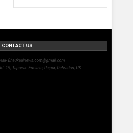
CONTACT US
mail- Bhaukaalnews.com@gmail.com
d- 19, Tapovan Enclave, Raipur, Dehradun, UK.