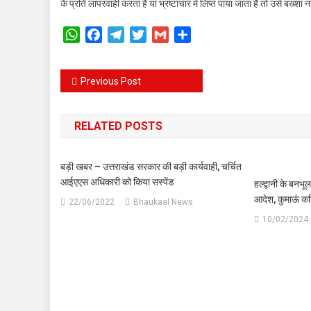
के प्रति लापरवाही करता है या भ्रष्टाचार में लिप्त पाया जाता है तो उसे बख्श
WhatsApp
Facebook
Telegram
Twitter
Gmail
Share
Post
Previous Post
navigation
RELATED POSTS
बड़ी खबर – उत्तराखंड सरकार की बड़ी कार्यवाही, चर्चित
आईएएस अधिकारी को किया सस्पेंड
हल्द्वानी के बनभू
आदेश, कुमाऊं कमि
22/06/2022
Bhaukaal News
10/02/2024