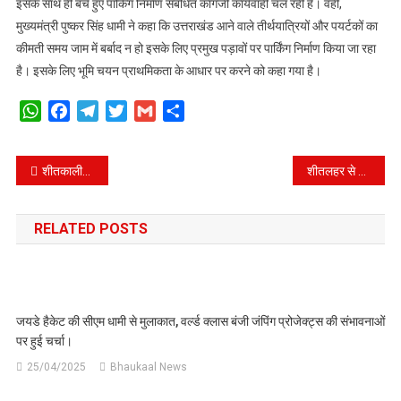
इसके साथ ही बचे हुए पार्किंग निर्माण संबंधित कागजी कार्यवाही चल रही है। वही,
मुख्यमंत्री पुष्कर सिंह धामी ने कहा कि उत्तराखंड आने वाले तीर्थयात्रियों और पयर्टकों का
कीमती समय जाम में बर्बाद न हो इसके लिए प्रमुख पड़ावों पर पार्किंग निर्माण किया जा रहा
है। इसके लिए भूमि चयन प्राथमिकता के आधार पर करने को कहा गया है।
WhatsApp
Facebook
Telegram
Twitter
Gmail
Share
Post
शीतकालीन चारधाम यात्रा के दौरान जीएमवीएन गेस्ट हाउस में मिलेगी 10 फीसदी की छूट।
शीतलहर से बचाव के लिए 1.35 करोड़ समेत विधानसभा क्षेत्रों में सड़कों और पुलों के निर्माण को 66.12 करोड़ रुपए की मंजूरी।
navigation
RELATED POSTS
जयडे हैकेट की सीएम धामी से मुलाकात, वर्ल्ड क्लास बंजी जंपिंग प्रोजेक्ट्स की संभावनाओं
पर हुई चर्चा।
25/04/2025
Bhaukaal News