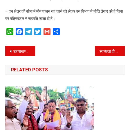
– वन क्षेत्र की सीमा में मौन पालन यह जाने को लेकर वन विभाग ने नीति तैयार की है जिस
पर मंत्रिमंडल ने सहमति जाता दी है।
WhatsApp
Facebook
Telegram
Twitter
Gmail
Share
Post
उत्तराखण्ड और हिमाचल प्रदेश आपसी सहयोग बढ़ाकर, एक दूसरे के अनुभवों का लेंगे लाभ।
स्वच्छता ही सेवा- केदारनाथ में एक सप्ताह में जमा किया एक हजार किलो प्लास्टिक वेस्ट।
navigation
RELATED POSTS