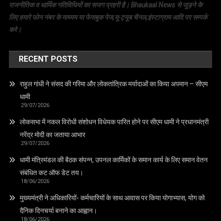
राजनीतिक व धार्मिक गतिविधियों का सजग प्रहरी है। Bhaukaal News से जुड़ने के
लिए हमारे फोन नंबर के माध्यम या फेसबुक पेज,यू-ट्यूब चैनल,इंस्टाग्राम आदि पर सम्पर्क
करे।
RECENT POSTS
राहुल गांधी ने संसद की गरिमा और लोकतांत्रिक मर्यादाओं का किया अपमान – सीएम
धामी
29/07/2026
लोकसभा में नकल विरोधी संशोधन विधेयक पारित होने पर सीएम धामी ने प्रधानमंत्री
नरेंद्र मोदी का जताया आभार
29/07/2026
धामी मंत्रिमंडल की बैठक संपन्न, उपनल कार्मिकों के समान कार्य के लिए समान वेतन
संबंधित कट ऑफ डेट तय।
18/06/2026
मुख्यमंत्री ने अधिकारियों- कर्मचारियों के साथ आवास पर किया योगाभ्यास, योग को
दैनिक दिनचर्या बनाने का आह्वान।
18/06/2026