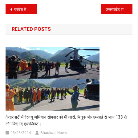
Post
प्रदेश में कोरोना संक्रमण के साथ डेंगू रोग का खतरा, स्वास्थ्य महकमे ने जारी किया गाइडलाइन
उत्तराखंड राज्य में कही घातक न बन जाए कावड़, कोरोना और डेंगू का कॉम्बिनेशन
navigation
RELATED POSTS
केदारघाटी में रेस्क्यू अभियान सोमवार को भी जारी, चिनूक और एमआई से आज 133 से
लोग किए गए एयरलिफ्ट।
05/08/2024
Bhaukaal News