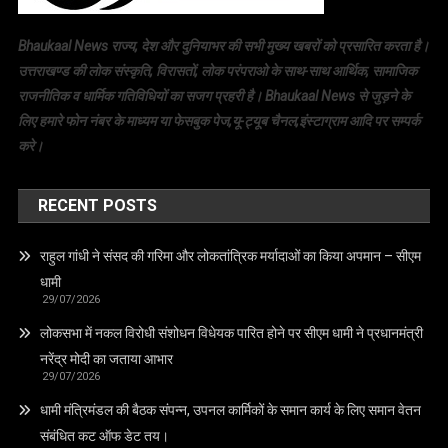
Bhaukaal News राज्य, देश और दुनियाभर की सभी मुख्य खबरों को प्रसारित करता है।
उत्तराखण्ड की लोक संस्कृति, विरासतों, लोक परंपराओ के साथ-साथ आर्थिक, सामाजिक
राजनीतिक व धार्मिक गतिविधियों का सजग प्रहरी है। Bhaukaal News से जुड़ने के
लिए हमारे फोन नंबर के माध्यम या फेसबुक पेज,यू-ट्यूब चैनल,इंस्टाग्राम आदि पर सम्पर्क
करे।
RECENT POSTS
राहुल गांधी ने संसद की गरिमा और लोकतांत्रिक मर्यादाओं का किया अपमान – सीएम
धामी
29/07/2026
लोकसभा में नकल विरोधी संशोधन विधेयक पारित होने पर सीएम धामी ने प्रधानमंत्री
नरेंद्र मोदी का जताया आभार
29/07/2026
धामी मंत्रिमंडल की बैठक संपन्न, उपनल कार्मिकों के समान कार्य के लिए समान वेतन
संबंधित कट ऑफ डेट तय।