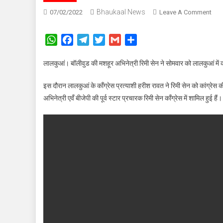
Bhaukaal News
On
07/02/2022
Leave A Comment
बॉली
अभिने
WhatsApp
Facebook
Telegram
Twitter
Gmail
Share
रिमी
सेन
लालकुआं। बॉलीवुड की मशहूर अभिनेत्री रिमी सेन ने सोमवार को लालकुआं में काँग्र
ने
थामा
इस दौरान लालकुआं के काँग्रेस प्रत्याशी हरीश रावत ने रिमी सेन को कांग्रेस
काँग्
अभिनेत्री एवँ बीजेपी की पूर्व स्टार प्रचारक रिमी सेन काँग्रेस में शामिल हुई हैं।
का
हाथ,
हरदा
को
सीए
बनाने
की
अपी
की