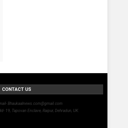
CONTACT US
mail- Bhaukaalnews.com@gmail.com
d- 19, Tapovan Enclave, Raipur, Dehradun, UK.