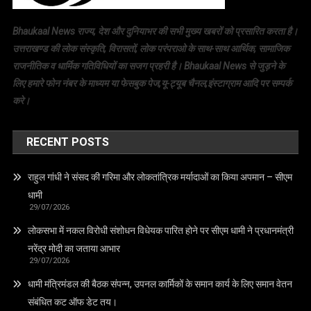
Bhaukaal News राज्य, देश और दुनियाभर की सभी मुख्य खबरों को प्रसारित करता है।
उत्तराखण्ड की लोक संस्कृति, विरासतों, लोक परंपराओ के साथ-साथ आर्थिक, सामाजिक
राजनीतिक व धार्मिक गतिविधियों का सजग प्रहरी है। Bhaukaal News से जुड़ने के
लिए हमारे फोन नंबर के माध्यम या फेसबुक पेज,यू-ट्यूब चैनल,इंस्टाग्राम आदि पर सम्पर्क
करे।
RECENT POSTS
राहुल गांधी ने संसद की गरिमा और लोकतांत्रिक मर्यादाओं का किया अपमान – सीएम
धामी
29/07/2026
लोकसभा में नकल विरोधी संशोधन विधेयक पारित होने पर सीएम धामी ने प्रधानमंत्री
नरेंद्र मोदी का जताया आभार
29/07/2026
धामी मंत्रिमंडल की बैठक संपन्न, उपनल कार्मिकों के समान कार्य के लिए समान वेतन
संबंधित कट ऑफ डेट तय।