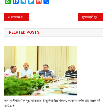
WhatsApp
Facebook
Telegram
Twitter
Gmail
Share
Post
स्वास्थ्य मंत्री की सीट पर रही कड़ाके की टक्कर, सबसे अधिक मार्जिन के साथ बृज भूषण गैरोला रहे अव्वल
मुख्यमंत्री पुष्कर सिंह धामी ने राज्यपाल को सौंपा अपना इस्तीफा
navigation
RELATED POSTS
जनप्रतिनिधियों के सुझावों से होता है सुनियोजित विकास, हर समय सचेत और सतर्क रहें
अधिकारी।