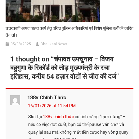
उत्तरकाशी आपदा राहत कार्य हेतु वरिष्ठ पुलिस अधिकारियों एवं विशेष पुलिस बलों की त्वरित
तैनाती।
05/08/2025
Bhaukaal News
1 thought on “
चंपावत उपचुनाव – विजय
बहुगुणा के रिकॉर्ड को तोड़ मुख्यमंत्री के रचा
इतिहास, करीब 54 हज़ार वोटों से जीत की दर्ज
”
188v Chính Thức
16/01/2026 at 11:54 PM
Slot tại
188v chính thức
có tính năng “tạm dừng” –
nếu có việc đột xuất, bạn có thể pause ván chơi và
quay lại sau mà không mất tiền cược hay vòng quay