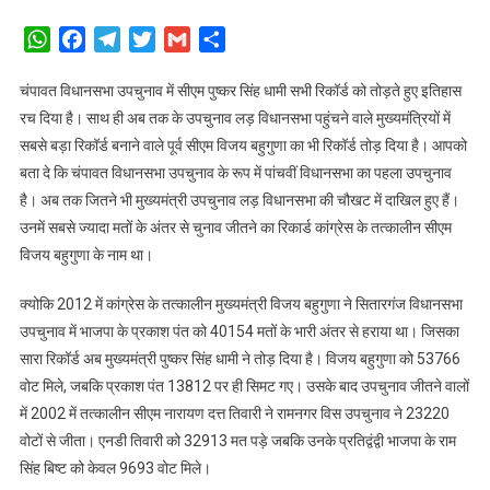
चंपावत
उपचुनाव
WhatsApp
Facebook
Telegram
Twitter
Gmail
Share
–
विजय
चंपावत विधानसभा उपचुनाव में सीएम पुष्कर सिंह धामी सभी रिकॉर्ड को तोड़ते हुए इतिहास
बहुगुणा
रच दिया है। साथ ही अब तक के उपचुनाव लड़ विधानसभा पहुंचने वाले मुख्यमंत्रियों में
के
सबसे बड़ा रिकॉर्ड बनाने वाले पूर्व सीएम विजय बहुगुणा का भी रिकॉर्ड तोड़ दिया है। आपको
रिकॉर्ड
बता दे कि चंपावत विधानसभा उपचुनाव के रूप में पांचवीं विधानसभा का पहला उपचुनाव
को
है। अब तक जितने भी मुख्यमंत्री उपचुनाव लड़ विधानसभा की चौखट में दाखिल हुए हैं।
तोड़
उनमें सबसे ज्यादा मतों के अंतर से चुनाव जीतने का रिकार्ड कांग्रेस के तत्कालीन सीएम
मुख्यमंत्री
विजय बहुगुणा के नाम था।
के
रचा
क्योकि 2012 में कांग्रेस के तत्कालीन मुख्यमंत्री विजय बहुगुणा ने सितारगंज विधानसभा
इतिहास,
करीब
उपचुनाव में भाजपा के प्रकाश पंत को 40154 मतों के भारी अंतर से हराया था। जिसका
54
सारा रिकॉर्ड अब मुख्यमंत्री पुष्कर सिंह धामी ने तोड़ दिया है। विजय बहुगुणा को 53766
हज़ार
वोट मिले, जबकि प्रकाश पंत 13812 पर ही सिमट गए। उसके बाद उपचुनाव जीतने वालों
वोटों
में 2002 में तत्कालीन सीएम नारायण दत्त तिवारी ने रामनगर विस उपचुनाव ने 23220
से
वोटों से जीता। एनडी तिवारी को 32913 मत पड़े जबकि उनके प्रतिद्वंद्वी भाजपा के राम
जीत
सिंह बिष्ट को केवल 9693 वोट मिले।
की