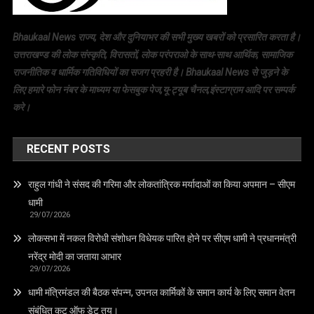
Bhaukaal News राज्य, देश और दुनियाभर की सभी मुख्य खबरों को प्रसारित करता है।
उत्तराखण्ड की लोक संस्कृति, विरासतों, लोक परंपराओ के साथ-साथ आर्थिक, सामाजिक
राजनीतिक व धार्मिक गतिविधियों का सजग प्रहरी है। Bhaukaal News से जुड़ने के
लिए हमारे फोन नंबर के माध्यम या फेसबुक पेज,यू-ट्यूब चैनल,इंस्टाग्राम आदि पर सम्पर्क
करे।
RECENT POSTS
राहुल गांधी ने संसद की गरिमा और लोकतांत्रिक मर्यादाओं का किया अपमान – सीएम
धामी
29/07/2026
लोकसभा में नकल विरोधी संशोधन विधेयक पारित होने पर सीएम धामी ने प्रधानमंत्री
नरेंद्र मोदी का जताया आभार
29/07/2026
धामी मंत्रिमंडल की बैठक संपन्न, उपनल कार्मिकों के समान कार्य के लिए समान वेतन
संबंधित कट ऑफ डेट तय।