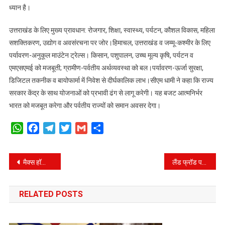
ध्यान है।
उत्तराखंड के लिए मुख्य प्रावधान: रोजगार, शिक्षा, स्वास्थ्य, पर्यटन, कौशल विकास, महिला
सशक्तिकरण, उद्योग व अवसंरचना पर जोर।हिमाचल, उत्तराखंड व जम्मू-कश्मीर के लिए
पर्यावरण-अनुकूल माउंटेन ट्रेल्स। किसान, पशुपालन, उच्च मूल्य कृषि, पर्यटन व
एमएसएमई को मजबूती; ग्रामीण-पर्वतीय अर्थव्यवस्था को बल।पर्यावरण-ऊर्जा सुरक्षा,
डिजिटल तकनीक व बायोफार्मा में निवेश से दीर्घकालिक लाभ।सीएम धामी ने कहा कि राज्य
सरकार केंद्र के साथ योजनाओं को प्रभावी ढंग से लागू करेगी। यह बजट आत्मनिर्भर
भारत को मजबूत करेगा और पर्वतीय राज्यों को समान अवसर देगा।
WhatsApp
Facebook
Telegram
Twitter
Gmail
Share
Post
मैक्स हॉस्पिटल, देहरादून के डॉक्टरों ने जानलेवा विंडपाइप चोट के बाद 45 साल की स्कूल टीचर की बचाई जान।
लैंड फ्रॉड पर सख्त कानून, योजनाओं का शत प्रतिशत जमीन पर क्रियान्वयन अनिवार्य- सीएम
navigation
RELATED POSTS