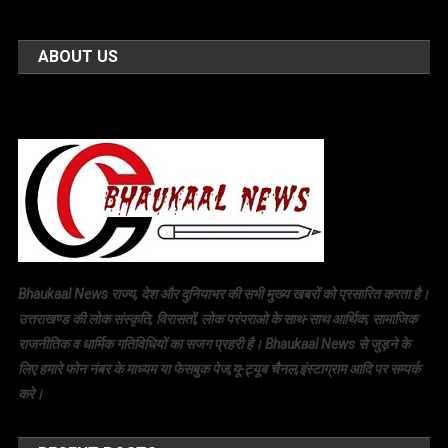
ABOUT US
Bhaukaal News राज्य, देश और दुनियाभर की सभी मुख्य खबरों को प्रसारित करता है।
उत्तराखण्ड की लोक संस्कृति, विरासतों, लोक परंपराओ के साथ-साथ आर्थिक, सामाजिक
राजनीतिक व धार्मिक गतिविधियों का सजग प्रहरी है। Bhaukaal News से जुड़ने के
लिए हमारे फोन नंबर के माध्यम या फेसबुक पेज,यू-ट्यूब चैनल,इंस्टाग्राम आदि पर सम्पर्क
करे।