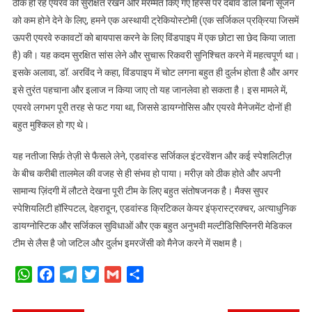
ठीक हो रहे एयरवे को सुरक्षित रखने और मरम्मत किए गए हिस्से पर दबाव डाले बिना सूजन
को कम होने देने के लिए, हमने एक अस्थायी ट्रेकियोस्टोमी (एक सर्जिकल प्रक्रिया जिसमें
ऊपरी एयरवे रुकावटों को बायपास करने के लिए विंडपाइप में एक छोटा सा छेद किया जाता
है) की। यह कदम सुरक्षित सांस लेने और सुचारू रिकवरी सुनिश्चित करने में महत्वपूर्ण था।
इसके अलावा, डॉ. अरविंद ने कहा, विंडपाइप में चोट लगना बहुत ही दुर्लभ होता है और अगर
इसे तुरंत पहचाना और इलाज न किया जाए तो यह जानलेवा हो सकता है। इस मामले में,
एयरवे लगभग पूरी तरह से फट गया था, जिससे डायग्नोसिस और एयरवे मैनेजमेंट दोनों ही
बहुत मुश्किल हो गए थे।
यह नतीजा सिर्फ़ तेज़ी से फैसले लेने, एडवांस्ड सर्जिकल इंटरवेंशन और कई स्पेशलिटीज़
के बीच करीबी तालमेल की वजह से ही संभव हो पाया। मरीज़ को ठीक होते और अपनी
सामान्य ज़िंदगी में लौटते देखना पूरी टीम के लिए बहुत संतोषजनक है। मैक्स सुपर
स्पेशियलिटी हॉस्पिटल, देहरादून, एडवांस्ड क्रिटिकल केयर इंफ्रास्ट्रक्चर, अत्याधुनिक
डायग्नोस्टिक और सर्जिकल सुविधाओं और एक बहुत अनुभवी मल्टीडिसिप्लिनरी मेडिकल
टीम से लैस है जो जटिल और दुर्लभ इमरजेंसी को मैनेज करने में सक्षम है।
WhatsApp
Facebook
Telegram
Twitter
Gmail
Share