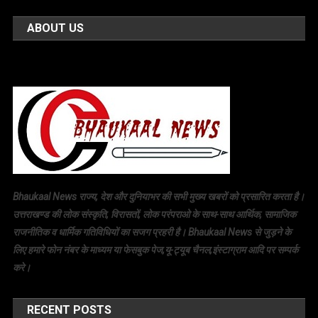
ABOUT US
Bhaukaal News राज्य, देश और दुनियाभर की सभी मुख्य खबरों को प्रसारित करता है।
उत्तराखण्ड की लोक संस्कृति, विरासतों, लोक परंपराओ के साथ-साथ आर्थिक, सामाजिक
राजनीतिक व धार्मिक गतिविधियों का सजग प्रहरी है। Bhaukaal News से जुड़ने के
लिए हमारे फोन नंबर के माध्यम या फेसबुक पेज,यू-ट्यूब चैनल,इंस्टाग्राम आदि पर सम्पर्क
करे।
RECENT POSTS