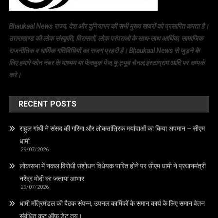
Bhaukaal News राज्य, देश और दुनियाभर की सभी मुख्य खबरों को प्रसारित करता है।
उत्तराखण्ड की लोक संस्कृति, विरासतों, लोक परंपराओ के साथ-साथ आर्थिक, सामाजिक
राजनीतिक व धार्मिक गतिविधियों का सजग प्रहरी है। Bhaukaal News से जुड़ने के
लिए हमारे फोन नंबर के माध्यम या फेसबुक पेज,यू-ट्यूब चैनल,इंस्टाग्राम आदि पर सम्पर्क
करे।
RECENT POSTS
राहुल गांधी ने संसद की गरिमा और लोकतांत्रिक मर्यादाओं का किया अपमान – सीएम
धामी
29/07/2026
लोकसभा में नकल विरोधी संशोधन विधेयक पारित होने पर सीएम धामी ने प्रधानमंत्री
नरेंद्र मोदी का जताया आभार
29/07/2026
धामी मंत्रिमंडल की बैठक संपन्न, उपनल कार्मिकों के समान कार्य के लिए समान वेतन
संबंधित कट ऑफ डेट तय।