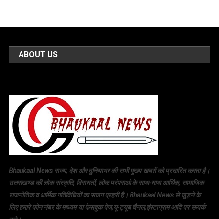
ABOUT US
Bhaukaal News राज्य, देश और दुनियाभर की सभी मुख्य खबरों को प्रसारित करता है।
उत्तराखण्ड की लोक संस्कृति, विरासतों, लोक परंपराओ के साथ-साथ आर्थिक, सामाजिक
राजनीतिक व धार्मिक गतिविधियों का सजग प्रहरी है। Bhaukaal News से जुड़ने के
लिए हमारे फोन नंबर के माध्यम या फेसबुक पेज,यू-ट्यूब चैनल,इंस्टाग्राम आदि पर सम्पर्क