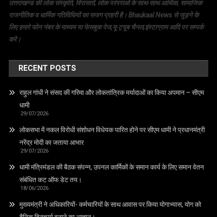
उत्तराखण्ड की लोक संस्कृति, विरासतों, लोक परंपराओ के साथ-साथ आर्थिक, सामाजिक
राजनीतिक व धार्मिक गतिविधियों का सजग प्रहरी है। Bhaukaal News से जुड़ने के
लिए हमारे फोन नंबर के माध्यम या फेसबुक पेज,यू-ट्यूब चैनल,इंस्टाग्राम आदि पर सम्पर्क
करे।
RECENT POSTS
राहुल गांधी ने संसद की गरिमा और लोकतांत्रिक मर्यादाओं का किया अपमान – सीएम
धामी
29/07/2026
लोकसभा में नकल विरोधी संशोधन विधेयक पारित होने पर सीएम धामी ने प्रधानमंत्री
नरेंद्र मोदी का जताया आभार
29/07/2026
धामी मंत्रिमंडल की बैठक संपन्न, उपनल कार्मिकों के समान कार्य के लिए समान वेतन
संबंधित कट ऑफ डेट तय।
18/06/2026
मुख्यमंत्री ने अधिकारियों- कर्मचारियों के साथ आवास पर किया योगाभ्यास, योग को
दैनिक दिनचर्या बनाने का आह्वान।