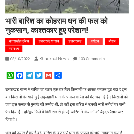
भारी बारिश का कोहराम धन की फल को
नुकसान, काश्तकार हुए परेशान!
उत्तराखंड पुलिस
उत्तराखंड शासन
उत्तराखण्ड
पर्यटन
मौसम
स्वास्थ्य
Bhaukaal News
On
08/10/2022
103 Comments
भारी
बारिश
WhatsApp
Facebook
Telegram
Twitter
Gmail
Share
का
कोहराम
उत्तराखंड राज्य में बारिश का कहर एक बार फिर किसानों पर आफत बनकर टूट रहा है इस
धन
बार किसानों की खड़ी हुई लहलहाती धान की फसल बारिश की भेंट चढ़ गई है। किसानों को
की
जहा इस फसल से मुनाफे की उम्मीद थी, तो वही इस बारिश ने उनकी सारी उमीदों पर पानी
फल
फेर दिया है। हरिद्वार जिले में बिती रात से हो रही बारिश ने किसानों को बेहद परेशान कर
को
दिया है।
नुकसान,
काश्तकार
धान की फसल तैयार है वही बारिश की वजह से धान की फसल को भारी नुकशान हुआ है।