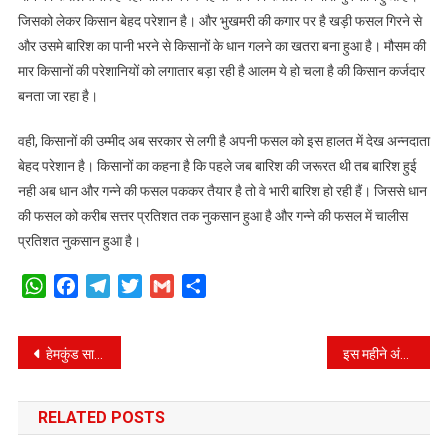
हुए
जिसको लेकर किसान बेहद परेशान है। और भुखमरी की कगार पर है खड़ी फसल गिरने से
परेशान!
और उसमे बारिश का पानी भरने से किसानों के धान गलने का खतरा बना हुआ है। मौसम की
मार किसानों की परेशानियों को लगातार बड़ा रही है आलम ये हो चला है की किसान कर्जदार
बनता जा रहा है।
वही, किसानों की उम्मीद अब सरकार से लगी है अपनी फसल को इस हालत में देख अन्नदाता
बेहद परेशान है। किसानों का कहना है कि पहले जब बारिश की जरूरत थी तब बारिश हुई
नही अब धान और गन्ने की फसल पककर तैयार है तो वे भारी बारिश हो रही हैं। जिससे धान
की फसल को करीब सत्तर प्रतिशत तक नुकसान हुआ है और गन्ने की फसल में चालीस
प्रतिशत नुकसान हुआ है।
WhatsApp
Facebook
Telegram
Twitter
Gmail
Share
Post
हेमकुंड साहिब में शुरू हुआ बर्फबारी का सिलसिला, 10 अक्टूबर को बंद होंगे कपाट
इस महीने अंत में बंद हो जाएगी विश्व धरोहर फूलों की घाटी, अबतक रिकॉर्ड तोड़ पर्यटक कर चुके है दीदार
navigation
RELATED POSTS