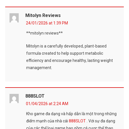
Mitolyn Reviews
24/01/2026 at 1:39 PM
**mitolyn reviews**
Mitolyn is a carefully developed, plant-based
formula created to help support metabolic
efficiency and encourage healthy, lasting weight
management.
888SLOT
01/04/2026 at 2:24 AM
Kho game đa dạng và hấp dẫn là một trong những
điểm mạnh của nhà cái
888SLOT
. Với sự đa dạng
của các thể loại game bao gồm cá cược thể thao,