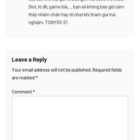
Slot, lô đề, game bài,…, bạn sẽ không bao giờ cảm
thấy nhàm chán hay tẻ nhạt khi tham gia trải
nghiệm. TONY03-31
Leave a Reply
Your email address will not be published.
Required fields
are marked
*
Comment
*