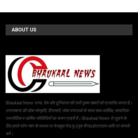
ABOUT US
Bhaukaal News राज्य, देश और दुनियाभर की सभी मुख्य खबरों को प्रसारित करता है।
उत्तराखण्ड की लोक संस्कृति, विरासतों, लोक परंपराओ के साथ-साथ आर्थिक, सामाजिक
राजनीतिक व धार्मिक गतिविधियों का सजग प्रहरी है। Bhaukaal News से जुड़ने के
लिए हमारे फोन नंबर के माध्यम या फेसबुक पेज,यू-ट्यूब चैनल,इंस्टाग्राम आदि पर सम्पर्क
करे।