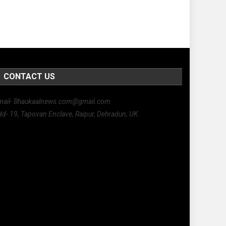
CONTACT US
mail- Bhaukaalnews.com@gmail.com
d- 19, Tapovan Enclave, Raipur, Dehradun, UK.