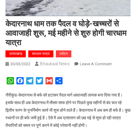
केदारनाथ धाम तक पैदल व घोड़े-खच्चरों से
आवाजाही शुरू, मई महीने से शुरु होगी चारधाम
यात्रा
उत्तराखण्ड
चारधाम यात्रा
पर्यटन
Bhaukaal News
On
30/03/2022
Leave A Comment
केदारनाथ
धाम
WhatsApp
Facebook
Telegram
Twitter
Gmail
Share
तक
पैदल
गौरीकुंड-केदारनाथ से बर्फ को हटाकर पैदल मार्ग आवाजाही लायक बना दिया गया है।
व
इसके साथ ही अब केदारनाथ में मौसम साफ होने पर पिछले कुछ महीनों से बंद चल रहे
घोड़े-
द्वितीय चरण के पुनर्निर्माण कार्य भी शुरू होने वाले हैं। केदारनाथ में अब कम ही बर्फ है। कुछ
खच्चरों
स्थानों पर ही बर्फ जमी हुई है। ऐसे में अब प्रशासन को छह मई से शुरू हो रही यात्रा
से
तैयारियों को समय पर पूर्ण करने में कोई परेशानी नहीं होगी।
आवाजाही
शुरू,