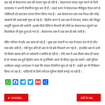
छह मई से केदारनाथ धाम की यात्रा शुरू हो रही है। केदारनाथ यात्रा शुरू करने के लिये
मई
प्रशासन ने अपनी तैयारियां शुरू कर दी हैं। पहले चरण में केदारनाथ गौरीकुंड पैदल मार्ग से
महीने
ग्लेशियरों को काटकर रास्ता तैयार किया गया है। अब केदारनाथ धाम तक पैदल और घोड़े-
से
शुरु
खच्चरों की आवाजाही शुरू हो गई है। द्वितीय चरण में अब धाम में पेयजल, संचार और विद्युत
होगी
आपूर्ति सुचारू की जायेगी।इसके लिये विभिन्न विभागों की टीमों का केदारनाथ पहुंचने का
चारधाम
सिलसिला भी शुरू हुआ हो गया है। केदारनाथ धाम में अब कम ही बर्फ जमी है।
यात्रा
मंदिर परिसर से बर्फ अब साफ हो गई है। कुछ एक स्थानों पर धाम में मात्र एक से दो फीट
तक बर्फ जमी है। गर्मी शुरू होते ही धाम से भी बर्फ पिघलने लग गई है। हालांकि धाम में अभी
भी मौसम खराब होने पर बर्फबारी व बारिश हो रही है। यदि धाम में अब मौसम साफ ही रहता
है तो नवम्बर बंद हुये द्वितीय चरण के पुनर्निर्माण कार्य भी शीघ्र शुरू हो जाएंगे।वहीं पुलिस
अधीक्षक आयुष अग्रवाल ने कहा कि यात्रा तैयारियां शुरू हो गई हैं। हाईवे का भी निरीक्षण
किया जा रहा है। यात्रियों के लिये पर्यटक पुलिस चौकी बनाई जा रही हैं।
WhatsApp
Facebook
Telegram
Twitter
Gmail
Share
Post
उत्तराखंड सरकार ने वृद्धावस्था पेंशन में की बढ़ोतरी, अब पति-पत्नी दोनों को मिलेगा पेंशन
सदी के महानायक अमिताभ बच्चन शूटिंग के लिए पहुंचे जौलीग्रांट