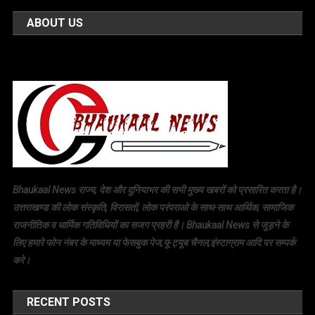
ABOUT US
Bhaukaal News राज्य, देश और दुनियाभर की सभी मुख्य खबरों को प्रसारित करता है।
उत्तराखण्ड की लोक संस्कृति, विरासतों, लोक परंपराओ के साथ-साथ आर्थिक, सामाजिक
राजनीतिक व धार्मिक गतिविधियों का सजग प्रहरी है। Bhaukaal News से जुड़ने के
लिए हमारे फोन नंबर के माध्यम या फेसबुक पेज,यू-ट्यूब चैनल,इंस्टाग्राम आदि पर सम्पर्क
करे।
RECENT POSTS