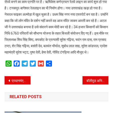
रोपवे बनने का काम प्रगति पर है। ऋषिकेश कर्णप्रयाग रेलवे लाइन का कार्य शुरू हो गया
है। टनकपुर-बागेश्वर रेललाइन का भी निर्माण होगा। नया उत्तराखंड खड़ा हो गया है।
नेचरल फाइबर अल्मोड़ा में खुल चुका है। उधम सिंह नगर नया एयरपोर्ट बन रहा है। उन्होंने
कहा कि जो लोग मंदिर के दर्शन नहीं करते वह आज मंदिर जाकर आरती कर रहे है। अटल
जी ने उत्तराखंड बनाया है उसे संवारने काम मोदी कर रहे है। 34 हजार किसानों को किसान
निधि 6760 परिवारों को सौभाग्य योजना के तहत बिजली संयोजन दिए गए हैं। इस मौके पर
जिलाध्यक्ष शिव सिंह बिष्ट, कपकोट के प्रत्याशी सुरेश गढ़िया, चदंन राम दास, राम प्रसाद
टम्टा, शेर सिंह गढ़िया, बसंती देव, बलवंत भौर्याल, सुबोध लाल साह, सुरेश कांडपाल, प्रदेश
महामंत्री सुरेश भट्ट, पुष्पा देवी, हेमा देवी, गोविंद टंगड़िया आदि मौजूद थे।
WhatsApp
Facebook
Telegram
Twitter
Gmail
Share
Post
प्रधानमंत्री नरेंद्र मोदी पहाड़ी टोपी में वर्चुअली हरिद्वार की जनता से जुड़े, कहा- पिछली सरकारों ने संसाधनों को लूटा, हमारे लिए उत्तराखंड देवभूमि है
बॉलीवुड अभिनेत्री रिमी सेन ने थामा काँग्रेस का हाथ, हरदा को सीएम बनाने की अपील की
navigation
RELATED POSTS