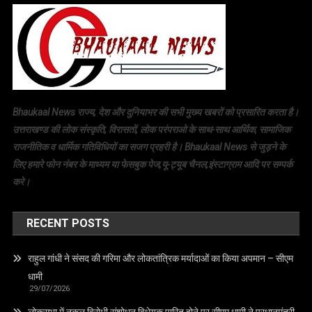
Bhaukaal News राज्य, देश और दुनियाभर की सभी मुख्य खबरों को प्रसारित करता है।
उत्तराखण्ड की लोक संस्कृति, विरासतों, लोक परंपराओ के साथ-साथ आर्थिक, सामाजिक
राजनीतिक व धार्मिक गतिविधियों का सजग प्रहरी है। Bhaukaal News से जुड़ने के
लिए हमारे फोन नंबर के माध्यम या फेसबुक पेज,यू-ट्यूब चैनल,इंस्टाग्राम आदि पर सम्पर्क
करे।
RECENT POSTS
राहुल गांधी ने संसद की गरिमा और लोकतांत्रिक मर्यादाओं का किया अपमान – सीएम
धामी
29/07/2026
लोकसभा में नकल विरोधी संशोधन विधेयक पारित होने पर सीएम धामी ने प्रधानमंत्री