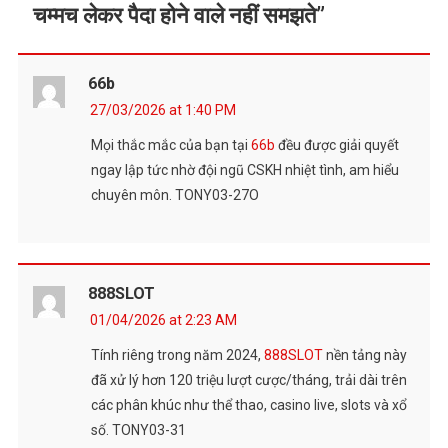
चम्मच लेकर पैदा होने वाले नहीं समझते
”
66b
27/03/2026 at 1:40 PM
Mọi thắc mắc của bạn tại
66b
đều được giải quyết
ngay lập tức nhờ đội ngũ CSKH nhiệt tình, am hiểu
chuyên môn. TONY03-27O
888SLOT
01/04/2026 at 2:23 AM
Tính riêng trong năm 2024,
888SLOT
nền tảng này
đã xử lý hơn 120 triệu lượt cược/tháng, trải dài trên
các phân khúc như thể thao, casino live, slots và xổ
số. TONY03-31