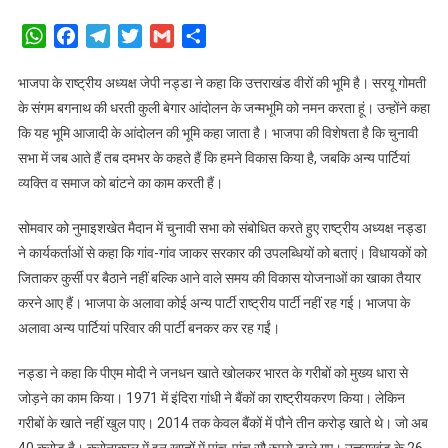
बागेश्वर
में
WhatsApp
Facebook
Telegram
Twitter
Gmail
Share
बोले
राष्ट्रीय
भाजपा के राष्ट्रीय अध्यक्ष जेपी नड्डा ने कहा कि उत्तराखंड वीरों की भूमि है। सरयू गोमती
अध्यक्ष
के संगम बगनाथ की धरती कुली बेगार आंदोलन के जन्मभूमि को नमन करता हूं। उन्होंने कहा
जेपी
कि यह भूमि आजादी के आंदोलन की भूमि कहा जाता है। भाजपा की विशेषता है कि चुनावी
नड्डा,
सभा में जब आते हैं तब दमभर के कहते हैं कि हमने विकास किया है, जबकि अन्य पार्टियां
उत्तराखंड
व्यक्ति व समाज को बांटने का काम करती हैं।
वीरों
की
सोमवार को नुमाइशखेत मैदान में चुनावी सभा को संबोधित करते हुए राष्ट्रीय अध्यक्ष नड्डा
भूमि
ने कार्यकर्ताओं से कहा कि गांव-गांव जाकर सरकार की उपलब्धियों को बताएं। विधायकों को
है,
जिताकर कुर्सी पर बैठाने नहीं बल्कि आने वाले समय की विकास योजनाओं का खाका तैयार
चांदी
की
करने आए हैं। भाजपा के अलावा कोई अन्य पार्टी राष्ट्रीय पार्टी नहीं रह गई। भाजपा के
चम्मच
अलावा अन्य पार्टियां परिवार की पार्टी बनकर कर रह गईं।
लेकर
पैदा
नड्डा ने कहा कि पीएम मोदी ने जनधन खाते खोलकर भारत के गरीबों को मुख्य धारा से
होने
जोड़ने का काम किया। 1971 में इंदिरा गांधी ने बैंकों का राष्ट्रीयकरण किया। लेकिन
वाले
गरीबों के खाते नहीं खुल पाए। 2014 तक केवल बैंकों में पौने तीन करोड़ खाते थे। जो अब
नहीं