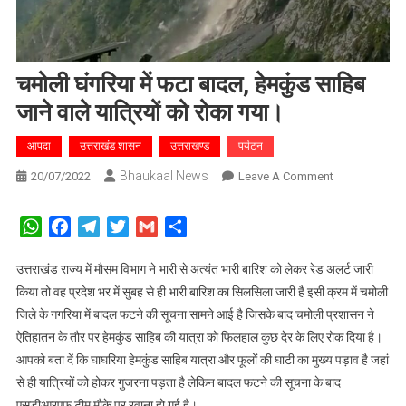
चमोली घंगरिया में फटा बादल, हेमकुंड साहिब
जाने वाले यात्रियों को रोका गया।
आपदा
उत्तराखंड शासन
उत्तराखण्ड
पर्यटन
Bhaukaal News
On
20/07/2022
Leave A Comment
चमोली
घंगरिया
WhatsApp
Facebook
Telegram
Twitter
Gmail
Share
में
फटा
उत्तराखंड राज्य में मौसम विभाग ने भारी से अत्यंत भारी बारिश को लेकर रेड अलर्ट जारी
बादल,
किया तो वह प्रदेश भर में सुबह से ही भारी बारिश का सिलसिला जारी है इसी क्रम में चमोली
हेमकुंड
जिले के गगरिया में बादल फटने की सूचना सामने आई है जिसके बाद चमोली प्रशासन ने
साहिब
ऐतिहातन के तौर पर हेमकुंड साहिब की यात्रा को फिलहाल कुछ देर के लिए रोक दिया है।
जाने
आपको बता दें कि घाघरिया हेमकुंड साहिब यात्रा और फूलों की घाटी का मुख्य पड़ाव है जहां
वाले
से ही यात्रियों को होकर गुजरना पड़ता है लेकिन बादल फटने की सूचना के बाद
यात्रियों
एसडीआरएफ टीम मौके पर रवाना हो गई है।
को