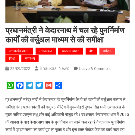
प्रधानमंत्री ने केदारनाथ में चल रहे पुनर्निर्माण
कार्यों की वर्चुअल माध्यम से की समीक्षा
उत्तराखंड शासन
उत्तराखण्ड
चारधाम यात्रा
देश
पर्यटन
शिक्षा
स्वास्थ्य
Bhaukaal News
On
22/09/2022
Leave A Comment
प्रधानमंत्री
ने
WhatsApp
Facebook
Telegram
Twitter
Gmail
Share
केदारनाथ
में
प्रधानमंत्री नरेंद्र मोदी ने केदारनाथ के पुनर्निर्माण के हो रहे कार्यों की वर्चुअल माध्यम से
चल
समीक्षा की। प्रधानमंत्री की वर्चुअल मीटिंग में मुख्यमंत्री पुष्कर सिंह धामी उत्तराखंड के
रहे
मुख्य सचिव एसएस संधू और कई अधिकारी मौजूद रहे। दरअसल, केदारनाथ धाम में 2013
पुनर्निर्माण
की आपदा के बाद केदारनाथ धाम के पुनर्निर्माण का कार्य चल रहा है केदारनाथ पुनर्निर्माण
कार्यों
कार्य में प्रथम चरण का कार्य पूरा हो चुका है और इस वक्त सेकंड फेस का कार्य चल रहा
की