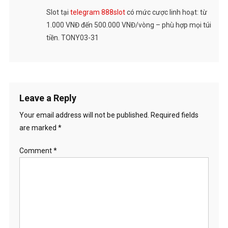
Slot tại
telegram 888slot
có mức cược linh hoạt: từ
1.000 VNĐ đến 500.000 VNĐ/vòng – phù hợp mọi túi
tiền. TONY03-31
Leave a Reply
Your email address will not be published.
Required fields
are marked
*
Comment
*