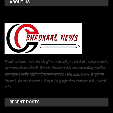
ABOUT US
Bhaukaal News राज्य, देश और दुनियाभर की सभी मुख्य खबरों को प्रसारित करता है।
उत्तराखण्ड की लोक संस्कृति, विरासतों, लोक परंपराओ के साथ-साथ आर्थिक, सामाजिक
राजनीतिक व धार्मिक गतिविधियों का सजग प्रहरी है। Bhaukaal News से जुड़ने के
लिए हमारे फोन नंबर के माध्यम या फेसबुक पेज,यू-ट्यूब चैनल,इंस्टाग्राम आदि पर सम्पर्क
करे।
RECENT POSTS