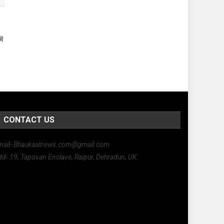
ें
CONTACT US
mail- Bhaukaalnews.com@gmail.com
d- 19, Tapovan Enclave, Raipur, Dehradun, UK.