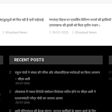
श्रद्धालुओं को मिल रही है फ्री वाईफाई
गणतंत्र दिवस पर प्रदर्शित विभिन्न राज्यों की झांकियों म
उत्तराखण्ड की झांकी को मिला तृतीय स्थान।
Bhaukaal News
29/01/2025
Bhaukaal News
RECENT POSTS
E
राहुल गांधी ने संसद की गरिमा और लोकतांत्रिक मर्यादाओं का किया अपमान
Ad
– सीएम धामी
29/07/2026
लोकसभा में नकल विरोधी संशोधन विधेयक पारित होने पर सीएम धामी ने
त
प्रधानमंत्री नरेंद्र मोदी का जताया आभार
29/07/2026
धामी मंत्रिमंडल की बैठक संपन्न, उपनल कार्मिकों के समान कार्य के लिए