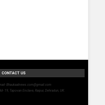
CONTACT US
mail- Bhaukaalnews.com@gmail.com
d- 19, Tapovan Enclave, Raipur, Dehradun, UK.