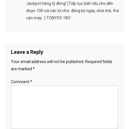
Jackpot hàng tỷ đồng! (Tiếp tục biến tấu cho đến
đoạn 100 với các từ như: đăng ký ngay, click link, thử
vận may…) TONY03-18O
Leave a Reply
Your email address will not be published.
Required fields
are marked
*
Comment
*