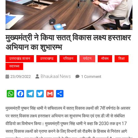
मुख्यमंत्री ने किया सतत् विकास लक्ष्य हस्ताक्षर
अभियान का शुभारम्भ
उत्तराखंड शासन
उत्तराखण्ड
परिवहन
पर्यटन
मौसम
शिक्षा
स्वास्थ्य
Bhaukaal News
On
23/09/2022
1 Comment
मुख्यमंत्री
ने
WhatsApp
Facebook
Telegram
Twitter
Gmail
Share
किया
सतत्
मुख्यमंत्री पुष्कर सिंह धामी ने सचिवालय में सतत् विकास लक्ष्यों की 7वीं वर्षगांठ के अवसर
विकास
पर सतत् विकास लक्ष्य हस्ताक्षर अभियान का शुभारम्भ किया एवं एस.डी.जी से संबंधित
लक्ष्य
वीडियो का विमोचन किया। मुख्यमंत्री पुष्कर सिंह धामी ने कहा कि 2030 तक इन 17
हस्ताक्षर
सतत् विकास लक्ष्यों को प्राप्त करने के लिए विभागों को रौडमैप के हिसाब से निरंतर आगे
अभियान