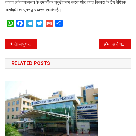
करना एवं कार्यान्वयन के उपायों का सुदृढ़ीकरण करना और सतत विकास के लिए वैश्विक
भागीदारी का पुनरुद्धार करना शामिल है।
WhatsApp
Facebook
Telegram
Twitter
Gmail
Share
Post
सीएम पुष्कर सिंह धामी ने विधानसभा में अनियमित भर्तियो को निरस्त करने के निर्णय का किया स्वागत
होमगार्ड ने चलने में असमर्थ बुजुर्ग को कंधे पर लादकर कराया बदरी विशाल के दर्शन
navigation
RELATED POSTS