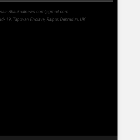
mail- Bhaukaalnews.com@gmail.com
d- 19, Tapovan Enclave, Raipur, Dehradun, UK.