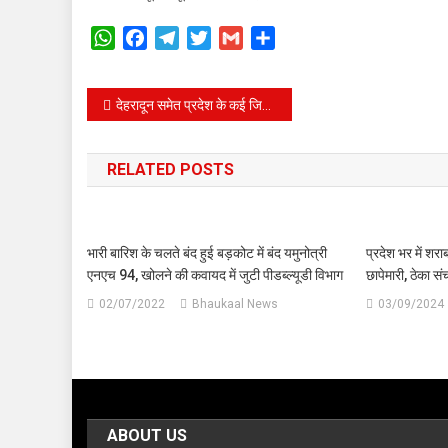
WhatsApp
Facebook
Telegram
Twitter
Gmail
Share
Post
देहरादून समेत प्रदेश के कई जिलों में स्कूलों की छुट्टी घोषित।
navigation
RELATED POSTS
भारी बारिश के चलते बंद हुई बड़कोट में बंद यमुनोत्री
प्रदेश भर में शर
एनएच 94, खोलने की कवायद में जुटी पीडब्ल्यूडी विभाग
छापेमारी, ठेका स
02/07/2022
Bhaukaal News
03/09/2024
ABOUT US