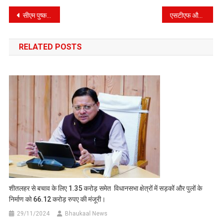
Post
सीएम पुष्कर सिंह धामी के कार्यकाल को 100 दिन पूरे, जानिए क्या है बड़ी उपलब्धियां और चुनौतियां?
एसटीएफ और ड्रग्स विभाग की बड़ी कार्यवाही, भारी मात्रा में नकली दवाइयों का जखीरा बरामद
navigation
RELATED POSTS
शीतलहर से बचाव के लिए 1.35 करोड़ समेत विधानसभा क्षेत्रों में सड़कों और पुलों के
निर्माण को 66.12 करोड़ रुपए की मंजूरी।
29/11/2024
Bhaukaal News