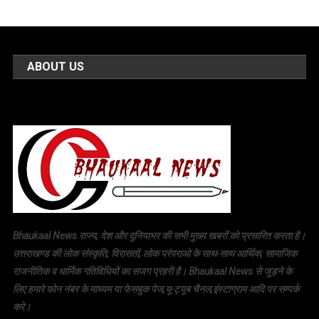
ABOUT US
Bhaukaal News राज्य, देश और दुनियाभर की सभी मुख्य खबरों को प्रसारित करता है।
उत्तराखण्ड की लोक संस्कृति, विरासतों, लोक परंपराओ के साथ-साथ आर्थिक, सामाजिक
राजनीतिक व धार्मिक गतिविधियों का सजग प्रहरी है। Bhaukaal News से जुड़ने के
लिए हमारे फोन नंबर के माध्यम या फेसबुक पेज,यू-ट्यूब चैनल,इंस्टाग्राम आदि पर सम्पर्क
करे।