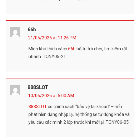
66b
21/05/2026 at 11:26 PM
Mình khá thích cách
66b
bố trí trò chơi, tìm kiếm rất
nhanh. TONY05-21
888SLOT
10/06/2026 at 5:00 AM
888SLOT
có chính sách “bảo vệ tài khoản” – nếu
phát hiện đăng nhập lạ, hệ thống sẽ tự động khóa và
yêu cầu xác minh 2 lớp trước khi mở lại. TONY06-05