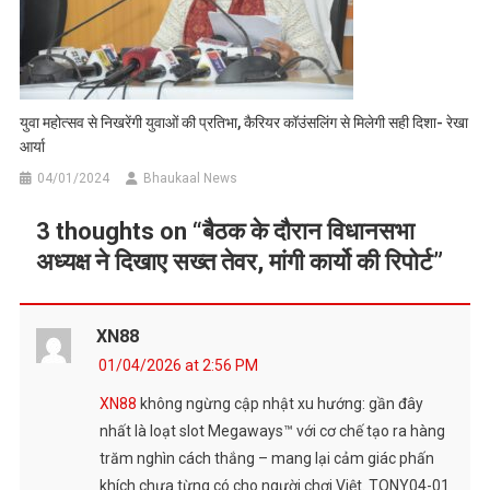
युवा महोत्सव से निखरेंगी युवाओं की प्रतिभा, कैरियर कॉउंसलिंग से मिलेगी सही दिशा- रेखा
आर्या
04/01/2024
Bhaukaal News
3 thoughts on “
बैठक के दौरान विधानसभा
अध्यक्ष ने दिखाए सख्त तेवर, मांगी कार्यो की रिपोर्ट
”
XN88
01/04/2026 at 2:56 PM
XN88
không ngừng cập nhật xu hướng: gần đây
nhất là loạt slot Megaways™ với cơ chế tạo ra hàng
trăm nghìn cách thắng – mang lại cảm giác phấn
khích chưa từng có cho người chơi Việt. TONY04-01