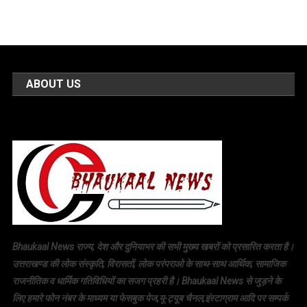
ABOUT US
Bhaukaal News राज्य, देश और दुनियाभर की सभी मुख्य खबरों को प्रसारित करता है।
उत्तराखण्ड की लोक संस्कृति, विरासतों, लोक परंपराओ के साथ-साथ आर्थिक, सामाजिक
राजनीतिक व धार्मिक गतिविधियों का सजग प्रहरी है। Bhaukaal News से जुड़ने के
लिए हमारे फोन नंबर के माध्यम या फेसबुक पेज,यू-ट्यूब चैनल,इंस्टाग्राम आदि पर सम्पर्क