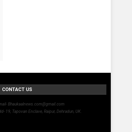
CONTACT US
mail- Bhaukaalnews.com@gmail.com
d- 19, Tapovan Enclave, Raipur, Dehradun, UK.