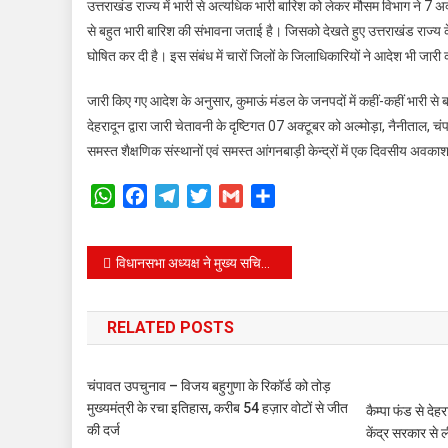
उत्तराखंड राज्य में भारी से अत्यधिक भारी बारिश को लेकर मौसम विभाग ने 7 अक्टू
बारि
से बहुत भारी बारिश की संभावना जताई है। जिसको देखते हुए उत्तराखंड राज्य के
का
घोषित कर दी है। इस संबंध में चारों जिलों के जिलाधिकारियों ने आदेश भी जारी 
रेड
अलर्
जारी किए गए आदेश के अनुसार, कुमाऊं मंडल के जनपदों में कहीं-कहीं भारी से ब
जारी,
देहरादून द्वारा जारी चेतावनी के दृष्टिगत 07 अक्टूबर को अल्मोड़ा, नैनीताल,
चार
समस्त शैक्षणिक संस्थानों एवं समस्त आंगनबाड़ी केन्द्रों में एक दिवसीय अवक
जिलों
में
WhatsApp
Facebook
Telegram
Twitter
Gmail
Share
हुई
स्कूलो
की
Post
विधानसभा अध्यक्ष ने मुख्य सचिव और डीजीपी के साथ की बैठक, आगामी त्योहारों को लेकर सतर्क रहने के निर्देश
छुट्
navigation
RELATED POSTS
चंपावत उपचुनाव – विजय बहुगुणा के रिकॉर्ड को तोड़
मुख्यमंत्री के रचा इतिहास, करीब 54 हज़ार वोटों से जीत
कैम्पा फंड से देह
की दर्ज
केंद्र सरकार से