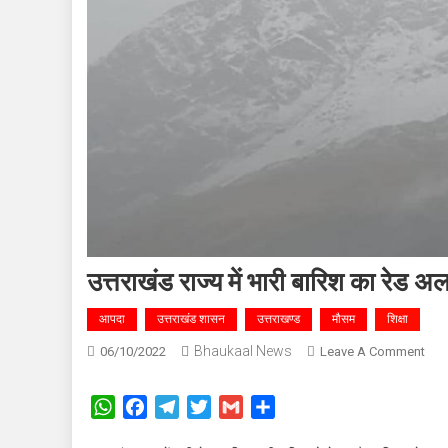
उत्तराखंड राज्य में भारी बारिश का रेड अलर
आपदा
उत्तराखंड शासन
उत्तराखण्ड
मौसम
शिक्षा
Bhaukaal News
On
06/10/2022
Leave A Comment
उत्त
राज्य
WhatsApp
Facebook
Telegram
Twitter
Gmail
Share
में
भारी