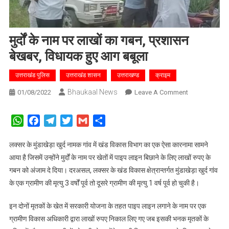
मुर्दों के नाम पर लाखों का गबन, प्रशासन
बेखबर, विधायक हुए आग बबूला
उत्तराखंड पुलिस
उत्तराखंड शासन
उत्तराखण्ड
क्राइम
Bhaukaal News
On
01/08/2022
Leave A Comment
मुर्दों
के
WhatsApp
Facebook
Telegram
Twitter
Gmail
Share
नाम
पर
लक्सर के मुंडाखेड़ा खुर्द नामक गांव में खंड विकास विभाग का एक ऐसा कारनामा सामने
लाखों
आया है जिसमें उन्होंने मुर्दों के नाम पर खेतों में पाइप लाइन बिछाने के लिए लाखों रुपए के
का
गबन को अंजाम दे दिया। दरअसल, लक्सर के खंड विकास क्षेत्रान्तर्गत मुंडाखेड़ा खुर्द गांव
गबन,
के एक ग्रामीण की मृत्यु 3 वर्षों पूर्व तो दूसरे ग्रामीण की मृत्यु 1 वर्ष पूर्व हो चुकी है।
प्रशासन
बेखबर,
इन दोनों मृतकों के खेत में सरकारी योजना के तहत पाइप लाइन लगाने के नाम पर एक
विधायक
ग्रामीण विकास अधिकारी द्वारा लाखों रुपए निकाल लिए गए जब इसकी भनक मृतकों के
हुए