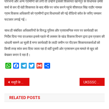
परिजनों और अन्य ग्रामीणों को लगी तो उन्होंने इसकी शिकायत खानपुर के विधायक उमेश
आग
शर्मा से कर दी वंही शिकायत के बाद मौके पर जांच करने पहुंचे शीशपाल सिंह राठौर नामक
बबूला
ग्राम विकास अधिकारी को ग्रामीणों द्वारा विधायकों की गई वीडियो कॉल के जरिए जमकर
फटकार लगाई गई।
साथ ही संबंधित अधिकारियों के विरुद्ध पुलिस और प्रशासनिक स्तर पर कार्यवाही का
निर्देश दिया गया दरअसल इससे पहले भी लक्सर के खंड विकास विभाग द्वारा इस प्रकार की
धांधली सामने आ चुकी है मगर कार्यवाही के लाठी जमीन पर पीटकर शिकायतकर्ताओं को
किसी तरह शांत करा दिया जाता रहा है वहीं दूसरी ओर प्रशासन इस मामले से ख़ुद को
बेखबर करार दे रहा है।
WhatsApp
Facebook
Telegram
Twitter
Gmail
Share
Post
मसूरी के कैम्पटीफॉल का रौद्र रूप, पुलिस ने सुरक्षा की दृष्टिगत कैम्पटी फाल को कराया खाली
UKSSSC भर्ती घोटाले मामले में नैनीताल सीजेएम कोर्ट के कर्मचारी को एसटीएफ ने किया गिरफ्तार
navigation
RELATED POSTS