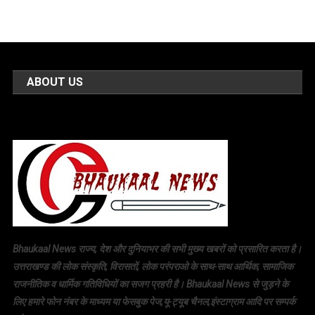
ABOUT US
Bhaukaal News राज्य, देश और दुनियाभर की सभी मुख्य खबरों को प्रसारित करता है।
उत्तराखण्ड की लोक संस्कृति, विरासतों, लोक परंपराओ के साथ-साथ आर्थिक, सामाजिक
राजनीतिक व धार्मिक गतिविधियों का सजग प्रहरी है। Bhaukaal News से जुड़ने के
लिए हमारे फोन नंबर के माध्यम या फेसबुक पेज,यू-ट्यूब चैनल,इंस्टाग्राम आदि पर सम्पर्क